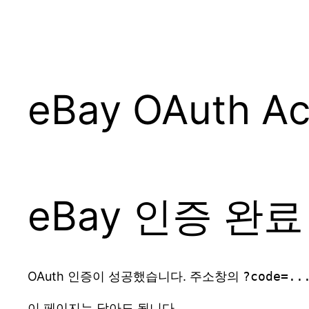
콘
텐
츠
로
바
eBay OAuth Ac
로
가
기
eBay 인증 완료
OAuth 인증이 성공했습니다. 주소창의
?code=..
이 페이지는 닫아도 됩니다.